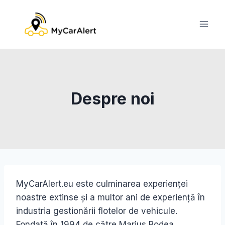
Skip
to
content
Despre noi
MyCarAlert.eu este culminarea experienței
noastre extinse și a multor ani de experiență în
industria gestionării flotelor de vehicule.
Fondată în 1994 de către Marius Bodea,